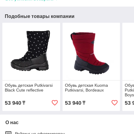
Подобные товары компании
Обувь детская Putkivarsi
Обувь детская Kuoma
Обув
Black Cute reflective
Putkivarsi, Bordeaux
Putk
Boys
53 940
53 940
53 
₸
₸
О нас
Рейтинг не сформирован