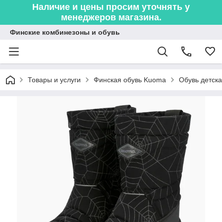
Наличие и цены просим уточнять у
менеджеров магазина.
Финские комбинезоны и обувь
Товары и услуги
Финская обувь Kuoma
Обувь детская