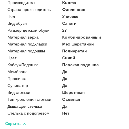
Производитель
Kuoma
Страна производитель
Финляндия
Пол
Унисекс
Вид обуви
Сапоги
Размер детской обуви
27
Материал верха
Комбинированный
Материал подкладки
Мех шерстяной
Материал подошвы
Полиуретан
Цвет
Синий
Каблук/Подошва
Плоская подошва
Мембрана
Да
Прошивка
Да
Супинатор
Да
Вид стельки
Шерстяная
Тип крепления стельки
Съемная
Дышащая стелька
Да
Стелька с подогревом
Нет
Скрыть