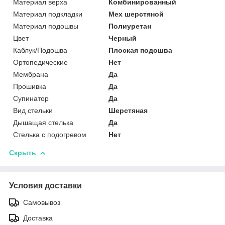
Материал верха
Комбинированный
Материал подкладки
Мех шерстяной
Материал подошвы
Полиуретан
Цвет
Черный
Каблук/Подошва
Плоская подошва
Ортопедические
Нет
Мембрана
Да
Прошивка
Да
Супинатор
Да
Вид стельки
Шерстяная
Дышащая стелька
Да
Стелька с подогревом
Нет
Скрыть
Условия доставки
Самовывоз
Доставка