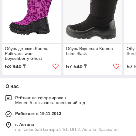
Обувь детская Kuoma
Обувь Взрослая Kuoma
Обув
Putkivarsi wool
Lumi Black
Bord
Boysenberry Ghost
53 940
57 540
57 
₸
₸
О нас
Рейтинг не сформирован
Менее 5 отзывов за последний год
Работает с 19.11.2013
г. Астана
пр. Кабанбай Батыра 34/1, ВП-2, Астана, Казахстан