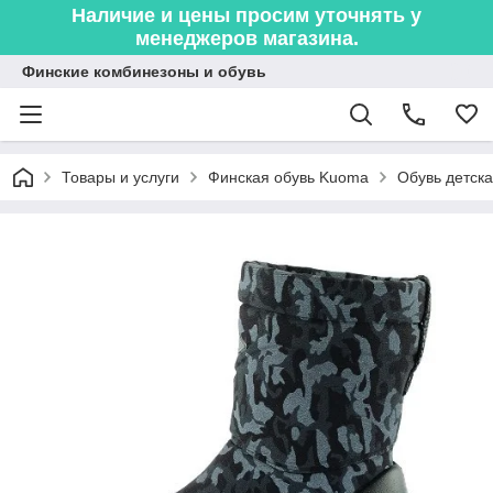
Наличие и цены просим уточнять у
менеджеров магазина.
Финские комбинезоны и обувь
Товары и услуги
Финская обувь Kuoma
Обувь детска