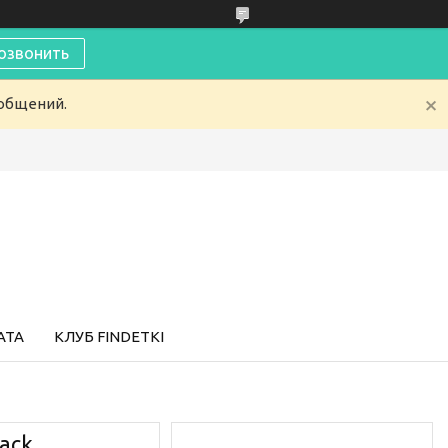
озвонить
ообщений.
АТА
КЛУБ FINDETKI
ack