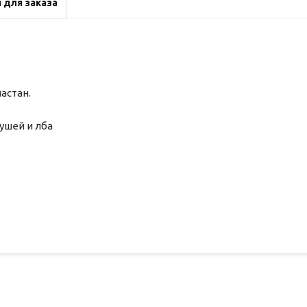
 для заказа
астан.
ушей и лба