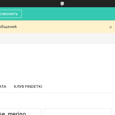
озвонить
ообщений.
АТА
КЛУБ FINDETKI
se, merino