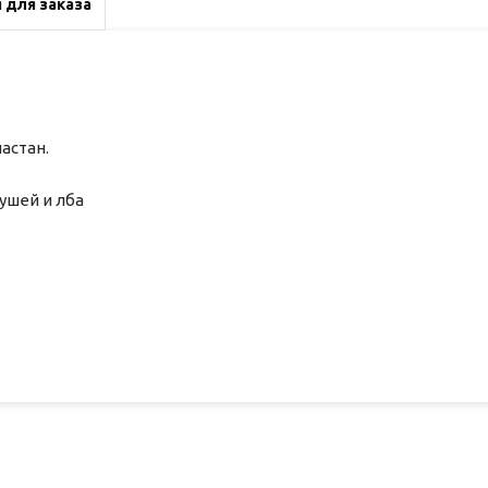
 для заказа
астан.
ушей и лба