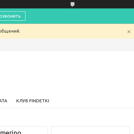
озвонить
ообщений.
АТА
КЛУБ FINDETKI
 merino