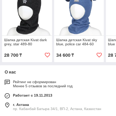
Шапка детская Kivat dark
Шапка детская Kivat sky
Шапк
grey, star 489-80
blue, police car 484-60
blue
28 700
34 600
28 
₸
₸
О нас
Рейтинг не сформирован
Менее 5 отзывов за последний год
Работает с 19.11.2013
г. Астана
пр. Кабанбай Батыра 34/1, ВП-2, Астана, Казахстан