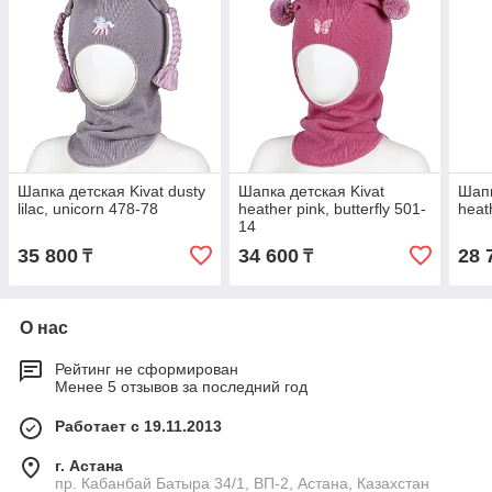
Шапка детская Kivat dusty
Шапка детская Kivat
Шапк
lilac, unicorn 478-78
heather pink, butterfly 501-
heat
14
35 800
34 600
28 
₸
₸
О нас
Рейтинг не сформирован
Менее 5 отзывов за последний год
Работает с 19.11.2013
г. Астана
пр. Кабанбай Батыра 34/1, ВП-2, Астана, Казахстан