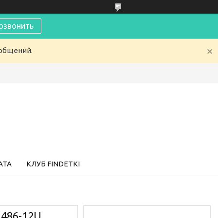
озвонить
ообщений.
АТА
КЛУБ FINDETKI
 486-12U