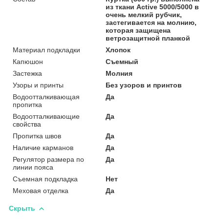
из ткани Active 5000/5000 в
очень мелкий рубчик,
застегивается на молнию,
которая защищена
ветрозащитной планкой
Материал подкладки
Хлопок
Капюшон
Съемный
Застежка
Молния
Узоры и принты
Без узоров и принтов
Водоотталкивающая
Да
пропитка
Водоотталкивающие
Да
свойства
Пропитка швов
Да
Наличие карманов
Да
Регулятор размера по
Да
линии пояса
Съемная подкладка
Нет
Меховая отделка
Да
Скрыть