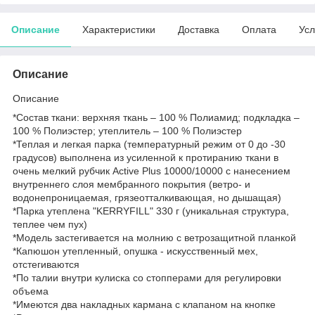
Описание
Характеристики
Доставка
Оплата
Усл
Описание
Описание
*Состав ткани: верхняя ткань – 100 % Полиамид; подкладка –
100 % Полиэстер; утеплитель – 100 % Полиэстер
*Теплая и легкая парка (температурный режим от 0 до -30
градусов) выполнена из усиленной к протиранию ткани в
очень мелкий рубчик Active Plus 10000/10000 с нанесением
внутреннего слоя мембранного покрытия (ветро- и
водонепроницаемая, грязеотталкивающая, но дышащая)
*Парка утеплена "KERRYFILL" 330 г (уникальная структура,
теплее чем пух)
*Модель застегивается на молнию с ветрозащитной планкой
*Капюшон утепленный, опушка - искусственный мех,
отстегиваются
*По талии внутри кулиска со стопперами для регулировки
объема
*Имеются два накладных кармана с клапаном на кнопке