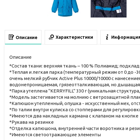
Характеристики
Информация
Описание
Описание
*Состав ткани: верхняя ткань – 100 % Полиамид; подклад
*Теплая и легкая парка (температурный режим от 0 до -
очень мелкий рубчик Active Plus 10000/10000 с нанесени
водонепроницаемая, грязеотталкивающая, но дышащая
*Парка утеплена "KERRYFILL" 330 г (уникальная структура,
*Модель застегивается на молнию с ветрозащитной пла
*Капюшон утепленный, опушка - искусственный мех, от
*По талии внутри кулиска со стопперами для регулиров
*Имеются два накладных кармана с клапаном на кнопке
*Рукава на резинке
*Отделка капюшона, внутренней части воротника и рез
*Имеются светоотражающие элементы