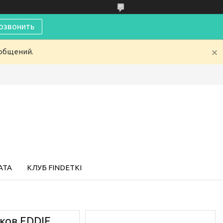
озвонить
ообщений.
АТА
КЛУБ FINDETKI
ков EDDIE