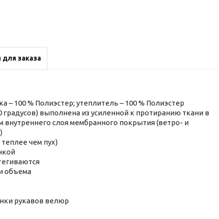
 для заказа
ка – 100 % Полиэстер; утеплитель – 100 % Полиэстер
30 градусов) выполнена из усиленной к протиранию ткани в
ем внутреннего слоя мембранного покрытия (ветро- и
)
 теплее чем пух)
нкой
стегиваются
ки объема
инки рукавов велюр