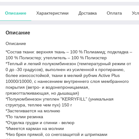
Описание
Характеристики
Доставка
Оплата
Усл
Описание
Описание
*Состав ткани: верхняя ткань – 100 % Полиамид; подкладка –
100 % Полиэстер; утеплитель – 100 % Полиэстер
*Теплый и легкий полукомбинезон (температурный режим от
0 до -30 градусов), выполнен из усиленной к протиранию,
более износостойкой, ткани в мелкий рубчик Active Plus
10000/10000, с нанесением внутреннего слоя мембранного
покрытия (ветро- и водонепроницаемая,
грязеотталкивающая, но дышащая)
*Полукомбинезон утеплен "KERRYFILL" (уникальная
структура, теплее чем пух) 150 г
*Застегивается на молнию
*По талии резинка
*Отделка грудки и спинки - велюр
*Имеется карман на молнии
*Низ брюк прямой, со снегозащитой и штрипками