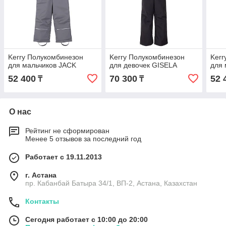
Kerry Полукомбинезон
Kerry Полукомбинезон
Kerr
для мальчиков JACK
для девочек GISELA
для 
52 400
70 300
52 
₸
₸
О нас
Рейтинг не сформирован
Менее 5 отзывов за последний год
Работает с 19.11.2013
г. Астана
пр. Кабанбай Батыра 34/1, ВП-2, Астана, Казахстан
Контакты
Сегодня работает с 10:00 до 20:00