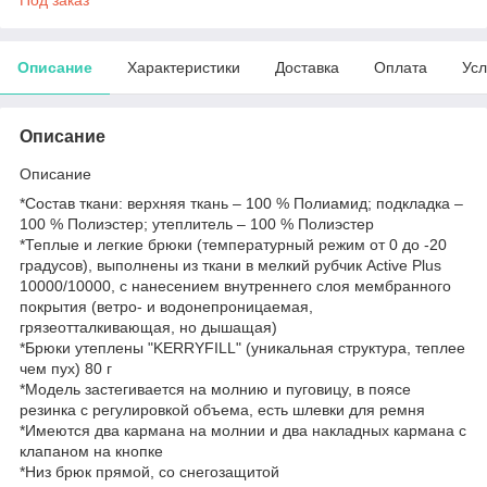
Описание
Характеристики
Доставка
Оплата
Усл
Описание
Описание
*Состав ткани: верхняя ткань – 100 % Полиамид; подкладка –
100 % Полиэстер; утеплитель – 100 % Полиэстер
*Теплые и легкие брюки (температурный режим от 0 до -20
градусов), выполнены из ткани в мелкий рубчик Active Plus
10000/10000, с нанесением внутреннего слоя мембранного
покрытия (ветро- и водонепроницаемая,
грязеотталкивающая, но дышащая)
*Брюки утеплены "KERRYFILL" (уникальная структура, теплее
чем пух) 80 г
*Модель застегивается на молнию и пуговицу, в поясе
резинка с регулировкой объема, есть шлевки для ремня
*Имеются два кармана на молнии и два накладных кармана с
клапаном на кнопке
*Низ брюк прямой, со снегозащитой