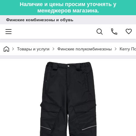
Наличие и цены просим уточнять у
менеджеров магазина.
Финские комбинезоны и обувь
Товары и услуги
Финские полукомбинезоны
Kerry П