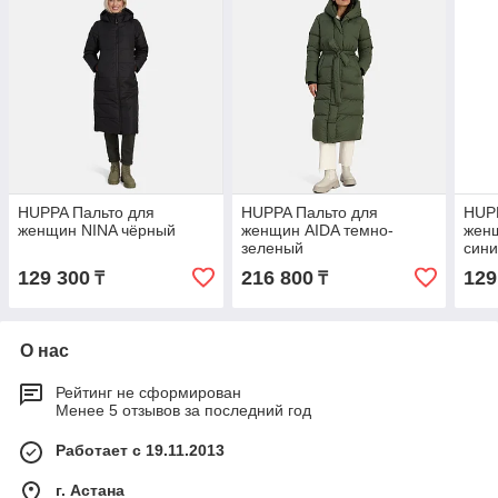
HUPPA Пальто для
HUPPA Пальто для
HUPP
женщин NINA чёрный
женщин AIDA темно-
женщ
зеленый
син
129 300
216 800
129
₸
₸
О нас
Рейтинг не сформирован
Менее 5 отзывов за последний год
Работает с 19.11.2013
г. Астана