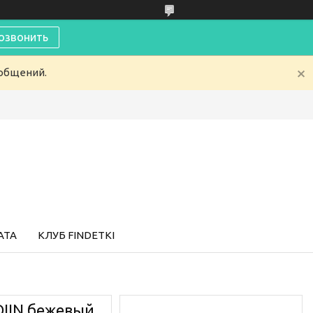
озвонить
ообщений.
АТА
КЛУБ FINDETKI
IIN бежевый