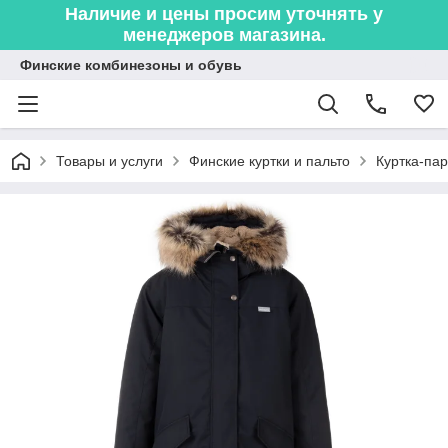
Наличие и цены просим уточнять у
менеджеров магазина.
Финские комбинезоны и обувь
Товары и услуги
Финские куртки и пальто
Куртка-па