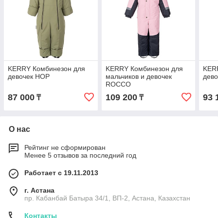
KERRY Комбинезон для
KERRY Комбинезон для
KER
девочек HOP
мальчиков и девочек
дев
ROCCO
87 000
109 200
93 
₸
₸
О нас
Рейтинг не сформирован
Менее 5 отзывов за последний год
Работает с 19.11.2013
г. Астана
пр. Кабанбай Батыра 34/1, ВП-2, Астана, Казахстан
Контакты