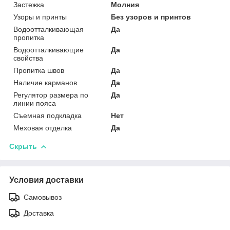
Застежка
Молния
Узоры и принты
Без узоров и принтов
Водоотталкивающая
Да
пропитка
Водоотталкивающие
Да
свойства
Пропитка швов
Да
Наличие карманов
Да
Регулятор размера по
Да
линии пояса
Съемная подкладка
Нет
Меховая отделка
Да
Скрыть
Условия доставки
Самовывоз
Доставка