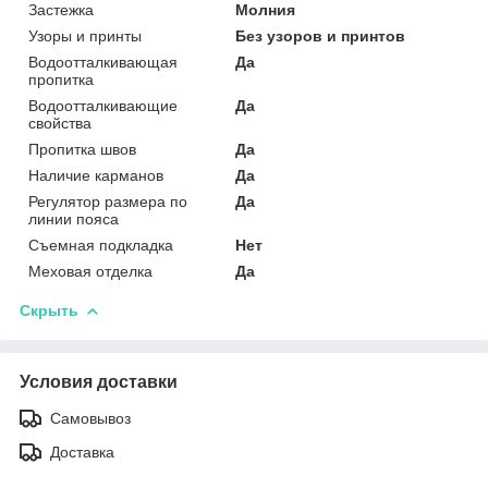
Застежка
Молния
Узоры и принты
Без узоров и принтов
Водоотталкивающая
Да
пропитка
Водоотталкивающие
Да
свойства
Пропитка швов
Да
Наличие карманов
Да
Регулятор размера по
Да
линии пояса
Съемная подкладка
Нет
Меховая отделка
Да
Скрыть
Условия доставки
Самовывоз
Доставка