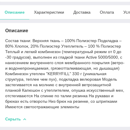
Описание
Характеристики
Доставка
Оплата
Усл
Описание
Состав ткани: Верхняя ткань – 100% Полиэстер Подкладка –
80% Хлопок, 20% Полиэстер Утеплитель – 100 % Полиэстер
Теплый и легкий комбинезон (температурный режим от 0 до
-30 градусов), выполнен из гладкой ткани Active 5000/5000, с
нанесением внутреннего слоя мембранного покрытия (ветро-
и водонепроницаемая, грязеотталкивающая, но дышащая)
Комбинезон утеплен "KERRYFILL" 330 г (уникальная
структура, теплее чем пух), подкладка велюровая Модель
застегивается на молнию с внутренней ветрозащитной
планкой Капюшон с утеплителем, опушка искусственный мех,
отстегиваются На спинке по талии резинка На рукавах и
брюках есть отвороты Низ брюк на резинке, со штрипками
Имеются светоотражающие элементы
Скрыть