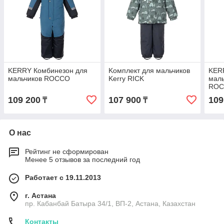
KERRY Комбинезон для
Kомплект для мальчиков
KER
мальчиков ROCCO
Kerry RICK
маль
RO
109 200
107 900
109
₸
₸
О нас
Рейтинг не сформирован
Менее 5 отзывов за последний год
Работает с 19.11.2013
г. Астана
пр. Кабанбай Батыра 34/1, ВП-2, Астана, Казахстан
Контакты