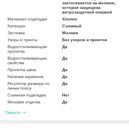
застегивается на молнию,
которая защищена
ветрозащитной планкой
Материал подкладки
Хлопок
Капюшон
Съемный
Застежка
Молния
Узоры и принты
Без узоров и принтов
Водоотталкивающая
Да
пропитка
Водоотталкивающие
Да
свойства
Пропитка швов
Да
Наличие карманов
Да
Регулятор размера по
Да
линии пояса
Съемная подкладка
Нет
Меховая отделка
Да
Скрыть