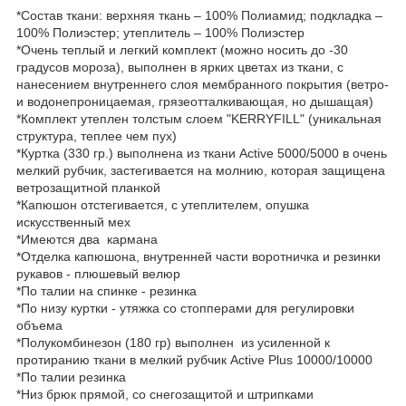
*Состав ткани: верхняя ткань – 100% Полиамид; подкладка –
100% Полиэстер; утеплитель – 100% Полиэстер
*Очень теплый и легкий комплект (можно носить до -30
градусов мороза), выполнен в ярких цветах из ткани, с
нанесением внутреннего слоя мембранного покрытия (ветро-
и водонепроницаемая, грязеотталкивающая, но дышащая)
*Комплект утеплен толстым слоем "KERRYFILL" (уникальная
структура, теплее чем пух)
*Куртка (330 гр.) выполнена из ткани Active 5000/5000 в очень
мелкий рубчик, застегивается на молнию, которая защищена
ветрозащитной планкой
*Капюшон отстегивается, с утеплителем, опушка
искусственный мех
*Имеются два кармана
*Отделка капюшона, внутренней части воротничка и резинки
рукавов - плюшевый велюр
*По талии на спинке - резинка
*По низу куртки - утяжка со стопперами для регулировки
объема
*Полукомбинезон (180 гр) выполнен из усиленной к
протиранию ткани в мелкий рубчик Active Plus 10000/10000
*По талии резинка
*Низ брюк прямой, со снегозащитой и штрипками