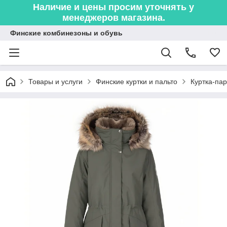
Наличие и цены просим уточнять у
менеджеров магазина.
Финские комбинезоны и обувь
Товары и услуги
Финские куртки и пальто
Куртка-па