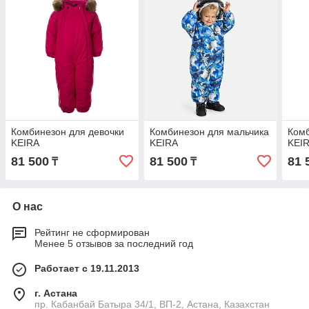
Комбинезон для девочки
Комбинезон для мальчика
Комб
KEIRA
KEIRA
KEI
81 500
81 500
81 
₸
₸
О нас
Рейтинг не сформирован
Менее 5 отзывов за последний год
Работает с 19.11.2013
г. Астана
пр. Кабанбай Батыра 34/1, ВП-2, Астана, Казахстан