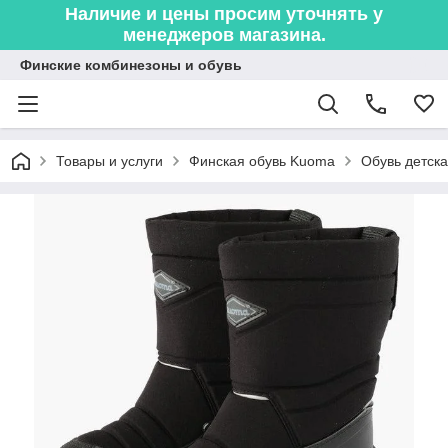
Наличие и цены просим уточнять у
менеджеров магазина.
Финские комбинезоны и обувь
Товары и услуги
Финская обувь Kuoma
Обувь детска