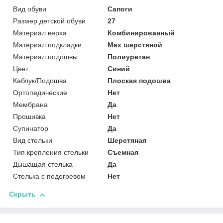
Вид обуви
Сапоги
Размер детской обуви
27
Материал верха
Комбинированный
Материал подкладки
Мех шерстяной
Материал подошвы
Полиуретан
Цвет
Синий
Каблук/Подошва
Плоская подошва
Ортопедические
Нет
Мембрана
Да
Прошивка
Нет
Супинатор
Да
Вид стельки
Шерстяная
Тип крепления стельки
Съемная
Дышащая стелька
Да
Стелька с подогревом
Нет
Скрыть