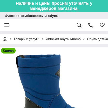
Наличие и цены просим уточнять у
менеджеров магазина.
Финские комбинезоны и обувь
Товары и услуги
Финская обувь Kuoma
Обувь детская
Kuoma