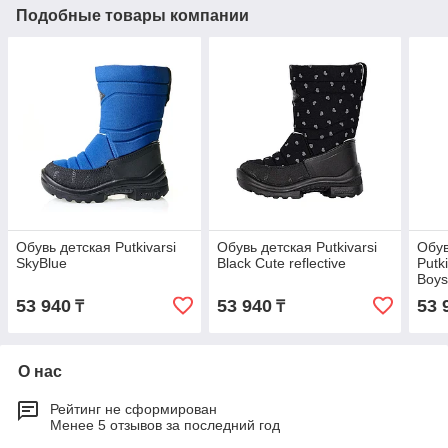
Подобные товары компании
Обувь детская Putkivarsi
Обувь детская Putkivarsi
Обув
SkyBlue
Black Cute reflective
Putk
Boys
53 940
53 940
53 
₸
₸
О нас
Рейтинг не сформирован
Менее 5 отзывов за последний год