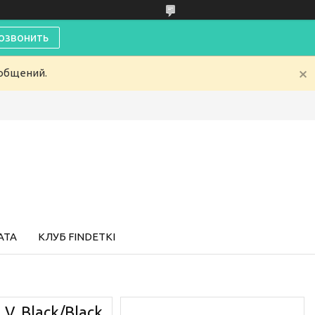
озвонить
ообщений.
АТА
КЛУБ FINDETKI
V, Black/Black